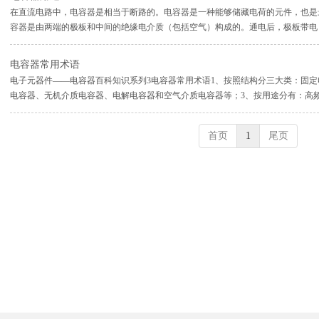
在直流电路中，电容器是相当于断路的。电容器是一种能够储藏电荷的元件，也是
容器是由两端的极板和中间的绝缘电介质（包括空气）构成的。通电后，极板带电
器是不导电的。不过，这样的情况是在没有超过电容器的临界电压（击穿电压）的
的电压加大...
电容器常用术语
电子元器件——电容器百科知识系列3电容器常用术语1、按照结构分三大类：固
电容器、无机介质电容器、电解电容器和空气介质电容器等；3、按用途分有：高
器；4、高频旁路：陶瓷电容器、云母电容器、玻璃膜电容器、涤纶电容器、玻璃
器、涤...
首页
1
尾页