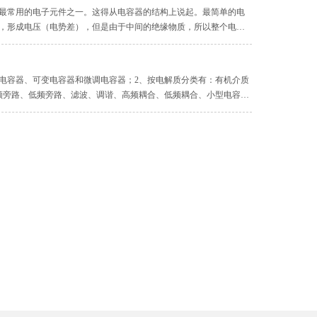
最常用的电子元件之一。这得从电容器的结构上说起。最简单的电
，形成电压（电势差），但是由于中间的绝缘物质，所以整个电容
前提条件下的。我们知道，任何物质都是相对绝缘的，当物质两端
定电容器、可变电容器和微调电容器；2、按电解质分类有：有机介质
频旁路、低频旁路、滤波、调谐、高频耦合、低频耦合、小型电容
釉电容器；5、低频旁路：纸介电容器、陶瓷电容器、铝电解电容